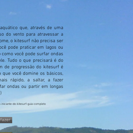
e aquático que, através de uma
so do vento para atravessar a
ome, o kitesurf não precisa ser
você pode praticar em lagos ou
 como você pode surfar ondas
e. Tudo o que precisará é do
m de progressão do kitesurf é
 que você domine os básicos,
s rápido, a saltar, a fazer
far ondas ou partir em longas
)
-iniciante-do-kitesurf-guia-completo
fazer