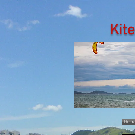
Kite
Histó