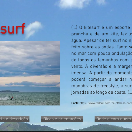
surf
(...) O kitesurf é um esport
prancha e de um kite, faz u
água. Apesar de ter surf no n
feito sobre as ondas. Tanto 
no mar com pouca ondulação
de todos os tamanhos com el
vento. A diversão e a marge
imensa. A partir do momento
poderá começar a andar mai
manobras de freestyle, a sur
jornadas ao longo da costa. (...
Fonte:
https://www.redbull.com/br-pt/dicas-para
ria e descrição
Dicas e orientações
Onde e com quem 