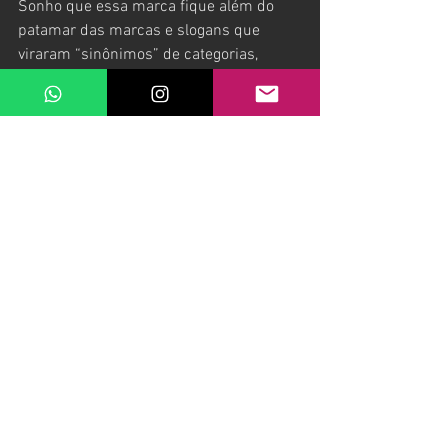
Sonho que essa marca fique além do 
patamar das marcas e slogans que 
viraram “sinônimos” de categorias, 
sentimentos e necessidades. Como foi o 
caso da Volkswagen e seu slogan 
inesquecível (um dos mais geniais, em 
minha modesta opinião como gerador 
de conteúdo há 35 anos), “você conhece, 
você confia”. Muitas vezes, me pego 
pensando em como a ideia do PRAIAtiva 
se encaixa nesse conceito. Ou a Coca-
Cola, que representa o “refrigerante”, ou 
melhor, algo que preenche uma 
necessidade básica (”mata a sede”). 
Sem esquecer do “primeiro sutiã” da 
Valisere, simbolizando “momentos da 
vida que a gente não pode esquecer”. 
Sem falar do clássico “Não esqueça da 
minha Calói”, para lembrar alguém de 