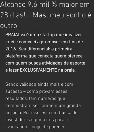
Alcance 9,6 mil % maior em
meio ambiente
28 dias!... Mas, meu sonho é
atividade na praia
outro.
alimentação saudável
PRAIAtiva é uma startup que idealizei, 
Saúde
criei e comecei a promover em fins de 
marketing
2016. Seu diferencial: a primeira 
plataforma que conecta quem oferece 
com quem busca atividades de esporte 
e lazer EXCLUSIVAMENTE na praia.
Sendo validada ainda mais e com 
sucesso – como provam esses 
resultados, tem números que 
demonstram ser também um grande 
negócio. Por isso, está em busca de 
investidores e parceiros para ir 
avançando. Longe de parecer 