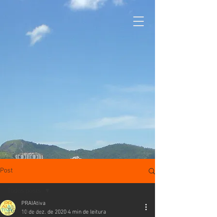
Post
Todos posts
PRAIAtiva
Todos posts
10 de dez. de 2020
4 min de leitura