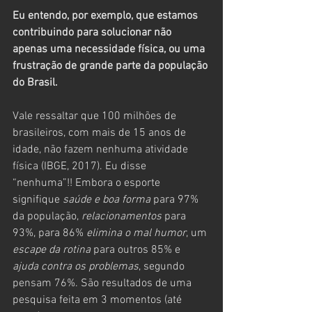
Eu entendo, por exemplo, que estamos 
contribuindo para solucionar não 
apenas uma necessidade física, ou uma 
frustração de grande parte da população 
do Brasil. 
Vale ressaltar que 100 milhões de 
brasileiros, com mais de 15 anos de 
idade, não fazem nenhuma atividade 
física (IBGE, 2017). Eu disse 
“nenhuma”!! Embora o esporte 
signifique 
saúde e boa forma
 para 97% 
da população, 
relacionamentos
 para 
93%, para 86% 
elimina o mal humor
, um 
escape da rotina
 para outros 85% e 
ajuda contra os problemas
, segundo 
pensam 76%. São resultados de uma 
pesquisa feita em 3 momentos (até 